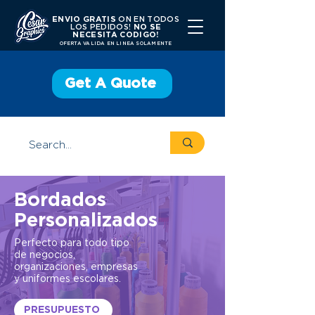
ENVIO GRATIS
ON EN TODOS
LOS PEDIDOS!
NO SE
NECESITA CODIGO!
OFERTA VALIDA EN LINEA SOLAMENTE
Get A Quote
Bordados
Personalizados
Perfecto para todo tipo
de negocios,
organizaciones, empresas
y uniformes escolares.
PRESUPUESTO