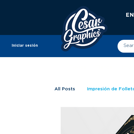
EN
Iniciar sesión
Tienda
Tienda
Impr
All Posts
Impresión de Follet