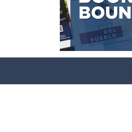
Visitenos:
CesarGraphics
Your Local Print Shop
2
610 W. Baseline Rd. #112
Phoenix, AZ 85041