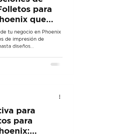
olletos para
hoenix que
neran Ventas
de tu negocio en Phoenix
es de impresión de
hasta diseños
 cómo los folletos de
 marca y generar más
tiva para
tos para
hoenix: