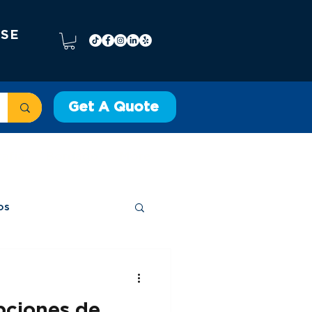
 SE
Get A Quote
rafía
Bordado
More
os
pciones de