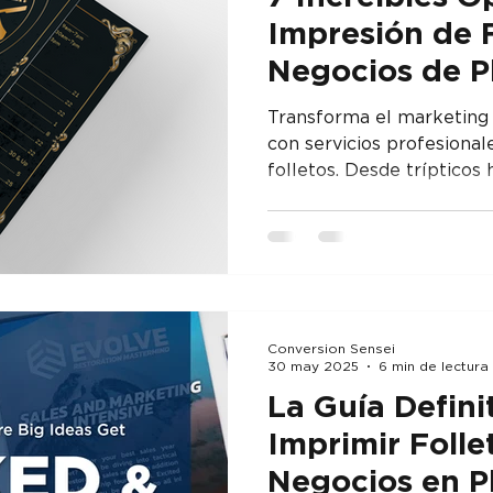
Impresión de F
Negocios de P
Realmente Ge
Transforma el marketing 
con servicios profesional
folletos. Desde trípticos 
personalizados, descubre
calidad pueden elevar tu
ventas.
Conversion Sensei
30 may 2025
6 min de lectura
La Guía Defini
Imprimir Folle
Negocios en P