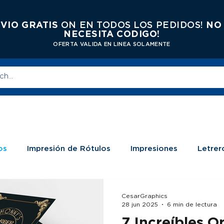
VIO GRATIS
ON EN TODOS LOS PEDIDOS!
NO
NECESITA CODIGO!
OFERTA VALIDA EN LINEA SOLAMENTE
enta
Articulos de Promocion
Rótulos
Serig
os
Impresión de Rótulos
Impresiones
Letrer
CesarGraphics
28 jun 2025
6 min de lectura
7 Increíbles O